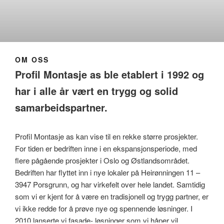
,
,
e
e
e
e
s
s
R
R
r
r
n
n
t
t
ø
ø
,
,
t
t
e
e
d
d
E
E
e
e
d
d
m
m
i
i
r
r
y
y
d
d
,
B
OM OSS
r
r
a
a
R
o
n
n
Profil Montasje as ble etablert i 1992 og
ø
b
g
g
d
i
har i alle år vært en trygg og solid
e
e
m
l
r
r
y
h
samarbeidspartner.
r
o
t
e
Profil Montasje as kan vise til en rekke større prosjekter.
l
For tiden er bedriften inne i en ekspansjonsperiode, med
l
flere pågående prosjekter i Oslo og Østlandsområdet.
Bedriften har flyttet inn i nye lokaler på Heirønningen 11 –
3947 Porsgrunn, og har virkefelt over hele landet. Samtidig
som vi er kjent for å være en tradisjonell og trygg partner, er
vi ikke redde for å prøve nye og spennende løsninger. I
2010 lanserte vi fasade- løsninger som vi håper vil