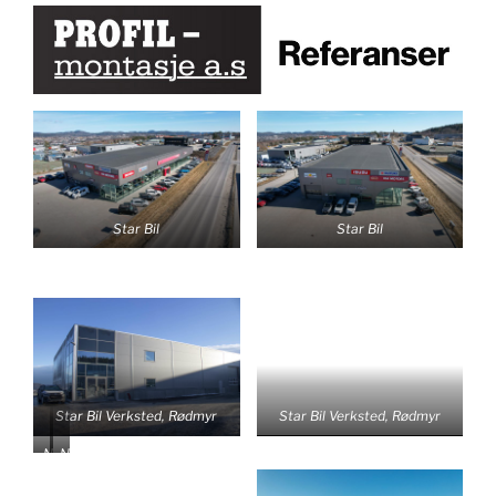
Star Bil
Star Bil
Star Bil Verksted, Rødmyr
Star Bil Verksted, Rødmyr
N
N
e
e
n
n