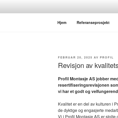
Gå
til
innhold
Ingen oppdrag for store, ingen f
Hjem
Referanseprosjekt
PUBLISERT
FEBRUAR 20, 2025
AV
PROFIL
Revisjon av kvalite
Profil Montasje AS jobber med
resertifiseringsrevisjonen som
vi har et godt og velfungerend
Kvalitet er en del av kulturen i 
de dyktige og engasjerte medarbe
Vi i Profil Montasje AS er stolte